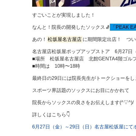
すごいことが実現しました！
なんと！院長の開発したソックス🧦
「PEAK E
あの！
松坂屋名古屋店
に期間限定出店！ つい
名古屋店松坂屋ポップアップストア 6月27日
■場所 松坂屋名古屋店 北館GENTA4階ゴ
■時間は 10時〜18時
最終日の29日には院長先生がトークショーをしま
スポーツ界話題のソックスにお目にかかれて
院長からソックスの良さをお伝えします(^▽^)/
詳しくはこちら👇
6月27日（金）～29日（日）名古屋松坂屋に