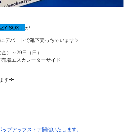
AZY SOX」
が
にデパートで靴下売っちゃいます✨
（金）～29日（日）
ルフ売場エスカレーターサイド
す📢
てポップアップストア開催いたします。