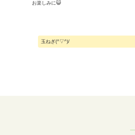
お楽しみに😺
投
玉ねぎ(^▽^)/
稿
ナ
ビ
ゲ
ー
シ
ョ
ン